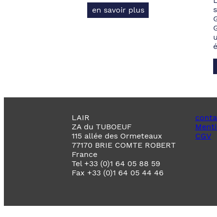
s
en savoir plus
LAIR
conta
ZA du TUBOEUF
Menti
115 allée des Ormeteaux
CGV
77170 BRIE COMTE ROBERT
France
Tel +33 (0)1 64 05 88 59
Fax +33 (0)1 64 05 44 46