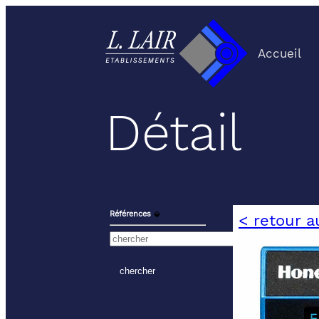
Accueil
Détail
Références
⬙
< retour a