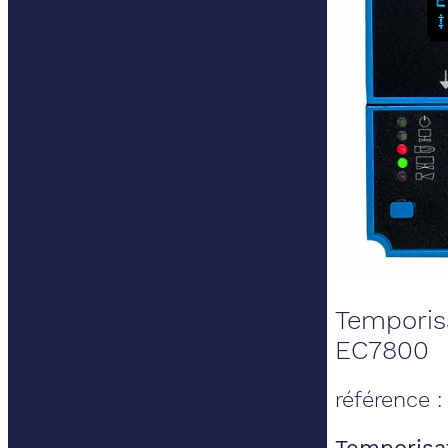
Temporis
EC7800
référence 
Temporisa