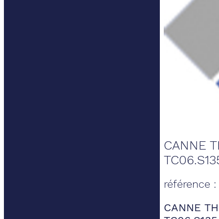
CANNE T
TC06.S13
référence 
CANNE TH