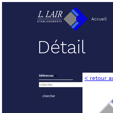
Accueil
Détail
Références
⬙
< retour a