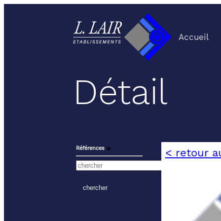
Accueil
Détail
Références
⬙
< retour a