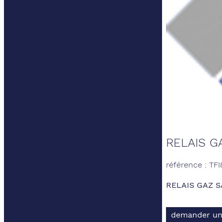
RELAIS G
référence : TFI
RELAIS GAZ S
demander un