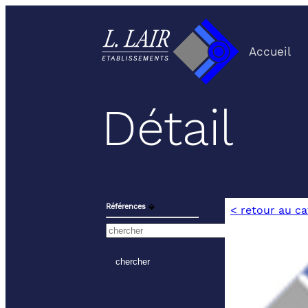
Accueil
Détail
Références
⬙
< retour au c