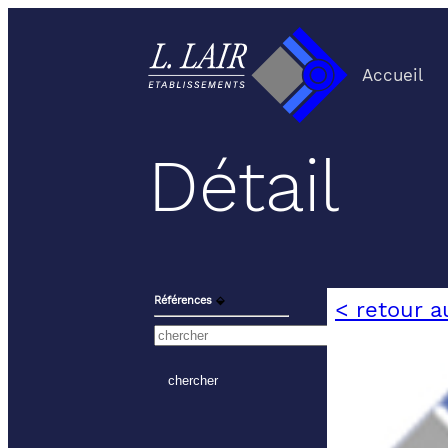
Accueil
Détail
Références
⬙
< retour a