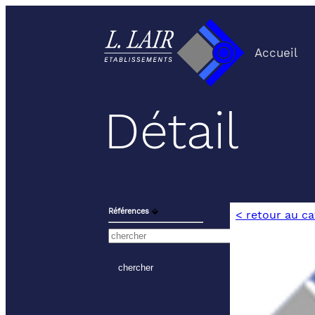
Accueil
Détail
Références
⬙
< retour au c