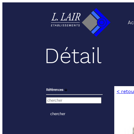
Ac
Détail
Références
⬙
< retou