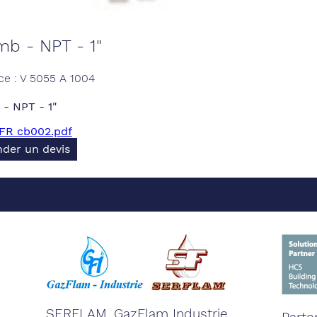
mb - NPT - 1"
ce : V 5055 A 1004
- NPT - 1"
 FR cb002.pdf
der un devis
SERFLAM, GazFlam Industrie