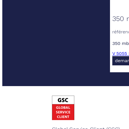
350 
référen
350 mb 
V 5055
deman