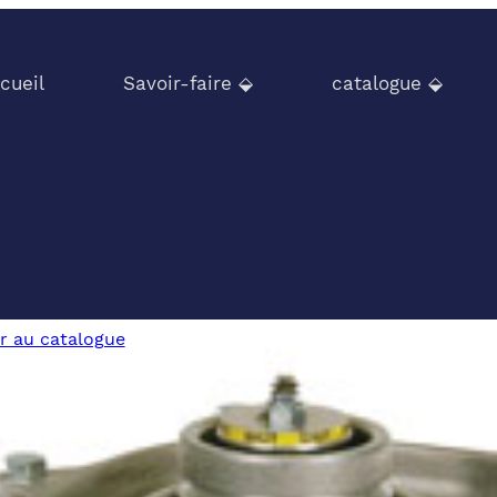
cueil
Savoir-faire ⬙
catalogue ⬙
r au catalogue