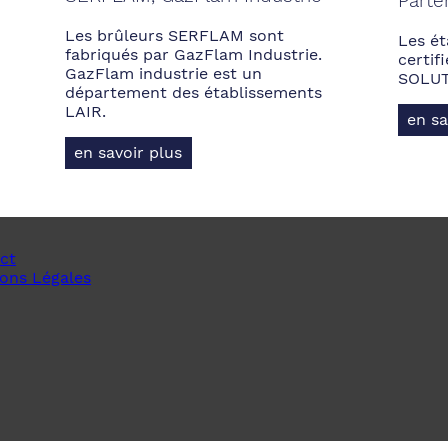
Parte
Les brûleurs SERFLAM sont
Les ét
fabriqués par GazFlam Industrie.
certi
GazFlam industrie est un
SOLUT
département des établissements
LAIR.
en sa
en savoir plus
ct
ons Légales