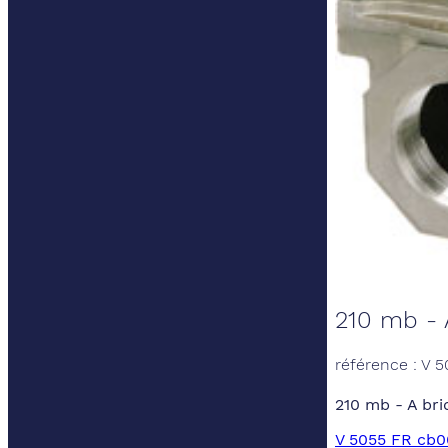
210 mb - 
référence : V 
210 mb - A bri
V 5055 FR cb0