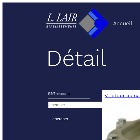
Accueil
Détail
Références
⬙
< retour au c