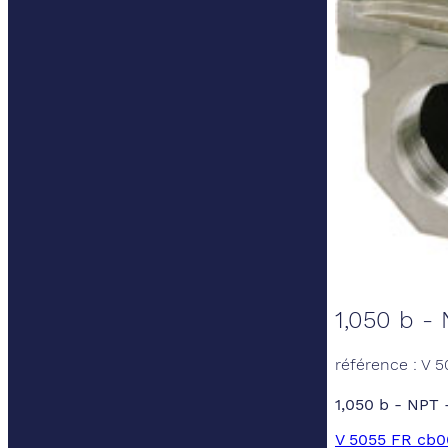
1,050 b - 
référence : V 
1,050 b - NPT 
V 5055 FR cb0