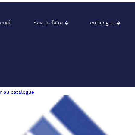
cueil
Savoir-faire ⬙
catalogue ⬙
r au catalogue