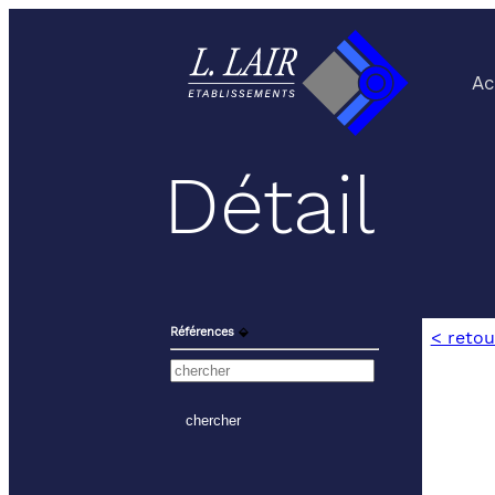
Ac
Détail
Références
⬙
< retou