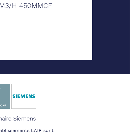
NM3/H 450MMCE
naire Siemens
ablissements LAIR sont