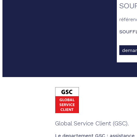
SOUF
référen
SOUFF
deman
Global Service Client (GSC).
Le departement GSC : assistance