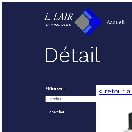
Accueil
Détail
Références
⬙
< retour a