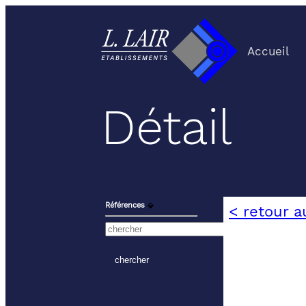
Accueil
Détail
Références
⬙
< retour a