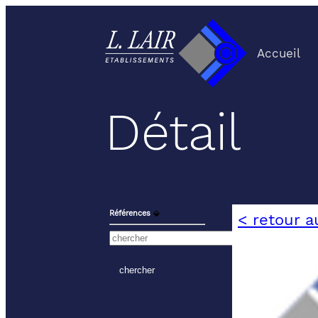
Accueil
Détail
Références
⬙
< retour a