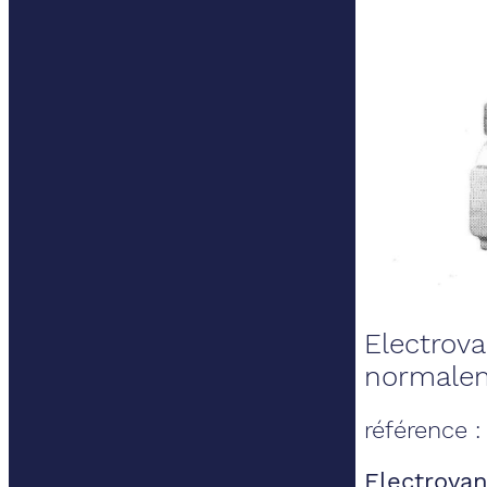
Electrov
normalem
référence 
Electrova