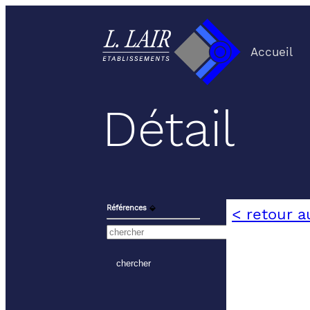
Accueil
Détail
Références
⬙
< retour a