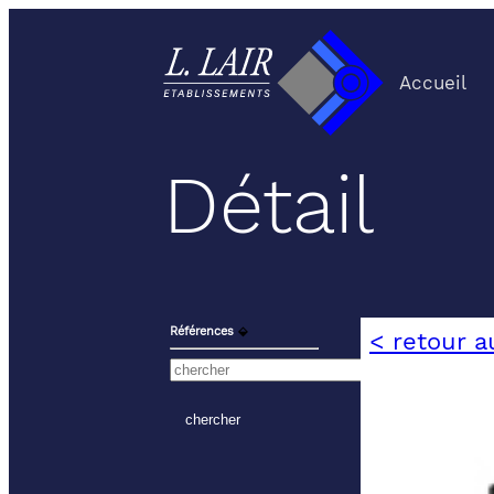
Accueil
Détail
Références
⬙
< retour a