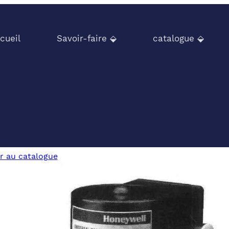
cueil
Savoir-faire ⬙
catalogue ⬙
r au catalogue