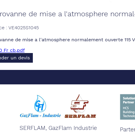
trovanne de mise a l'atmosphere normal
ce : VE4025S1045
vanne de mise a l'atmosphere normalement ouverte 115 V
 Fr cb.pdf
der un devis
SERFLAM, GazFlam Industrie
Parte