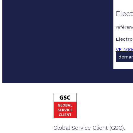
Elec
référen
Electro
VE 4000
deman
Global Service Client (GSC).