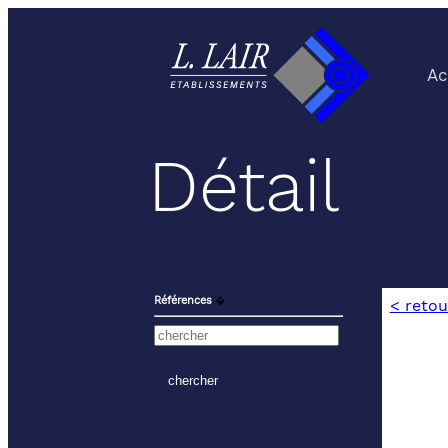
Ac
Détail
Références
⬙
< retou