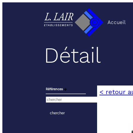
Accueil
Détail
Références
⬙
< retour a