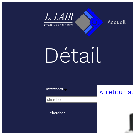
Accueil
Détail
Références
⬙
< retour a