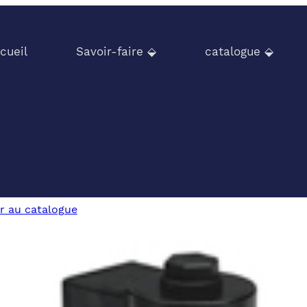
cueil
Savoir-faire ⬙
catalogue ⬙
r au catalogue