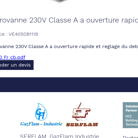
rovanne 230V Classe A a ouverture rapid
ce : VE4050B1118
vanne 230V Classe A a ouverture rapide et reglage du deb
 Fr cb.pdf
der un devis
SERFLAM, GazFlam Industrie