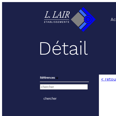
Ac
Détail
Références
⬙
< retou