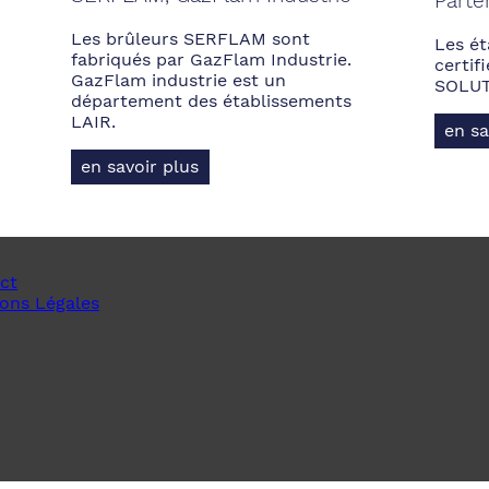
Parte
Les brûleurs SERFLAM sont
Les ét
fabriqués par GazFlam Industrie.
certi
GazFlam industrie est un
SOLUT
département des établissements
LAIR.
en sa
en savoir plus
ct
ons Légales