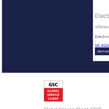
Elect
référen
Electro
VE 4000
deman