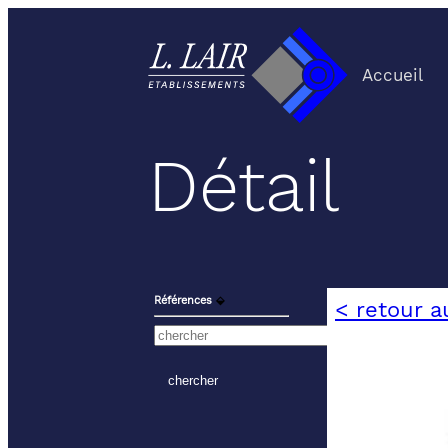
Accueil
Détail
Références
⬙
< retour a