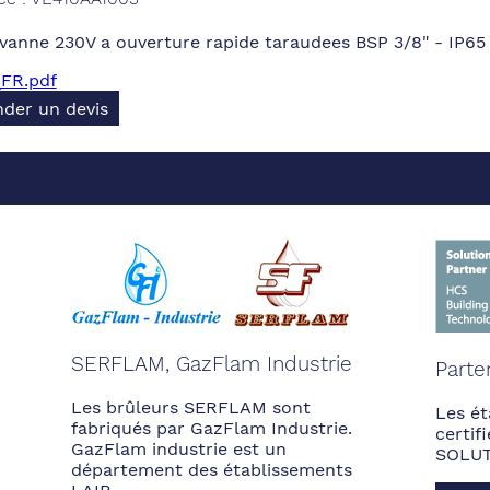
vanne 230V a ouverture rapide taraudees BSP 3/8" - IP6
FR.pdf
der un devis
SERFLAM, GazFlam Industrie
Parte
Les brûleurs SERFLAM sont
Les ét
fabriqués par GazFlam Industrie.
certi
GazFlam industrie est un
SOLUT
département des établissements