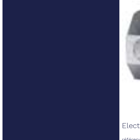
Elect
référen