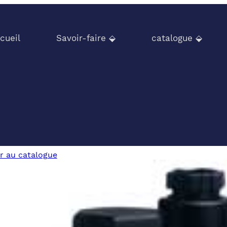
cueil
Savoir-faire ⬙
catalogue ⬙
r au catalogue