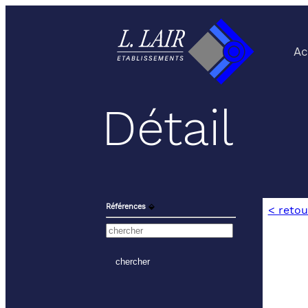
Ac
Détail
Références
⬙
< retou