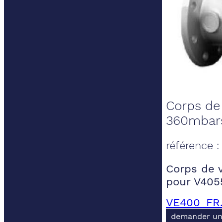
Corps de
360mbar
référence 
Corps de 
pour V405
VE400_FR
demander un