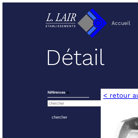
Accueil
Détail
Références
⬙
< retour a