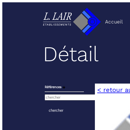
Accueil
Détail
Références
⬙
< retour a