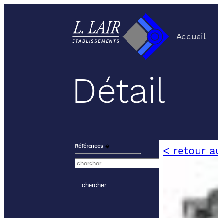
Accueil
Détail
Références
⬙
< retour a