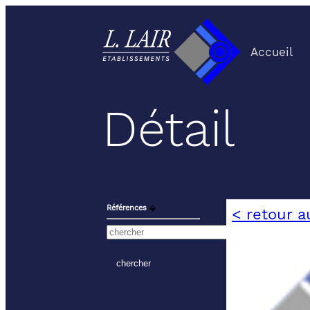
Accueil
Détail
Références
⬙
< retour a