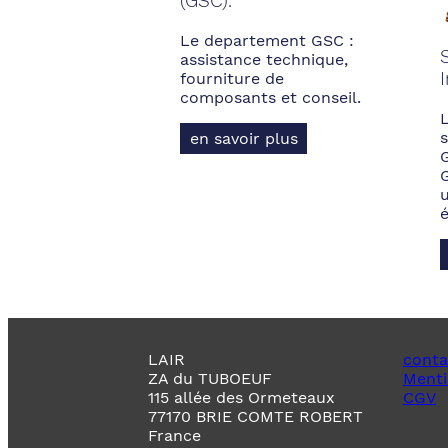
(GSC).
Le departement GSC :
assistance technique,
fourniture de
composants et conseil.
s
en savoir plus
LAIR
conta
ZA du TUBOEUF
Menti
115 allée des Ormeteaux
CGV
77170 BRIE COMTE ROBERT
France