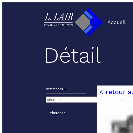
Accueil
Détail
Références
⬙
< retour a