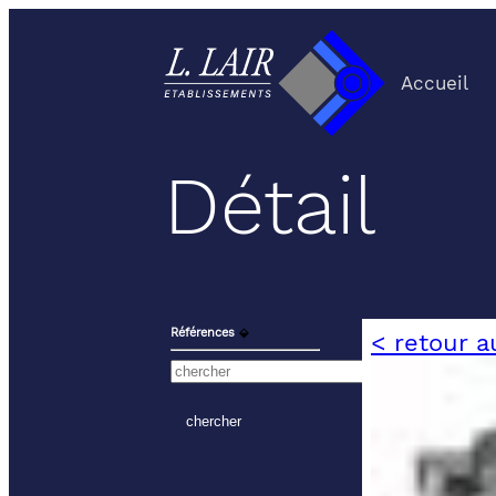
Accueil
Détail
Références
⬙
< retour a