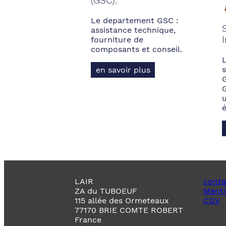
(GSC).
Le departement GSC :
assistance technique,
fourniture de
composants et conseil.
s
en savoir plus
LAIR
conta
ZA du TUBOEUF
Menti
115 allée des Ormeteaux
CGV
77170 BRIE COMTE ROBERT
France