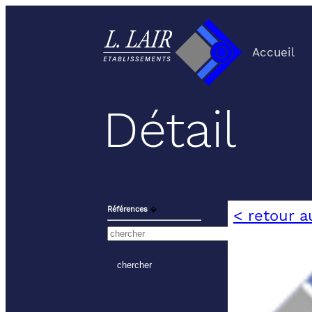
Accueil
Détail
Références
⬙
< retour a