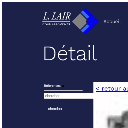
Accueil
Détail
Références
⬙
< retour a