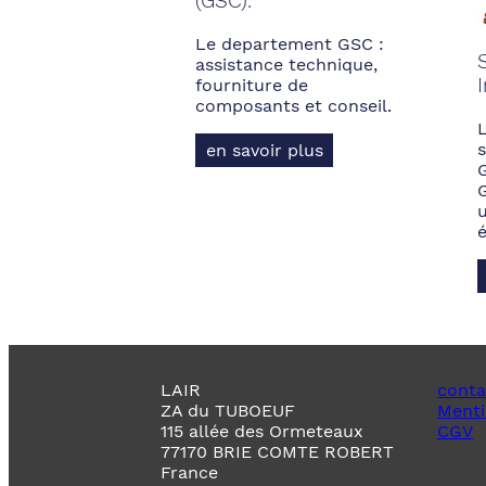
(GSC).
Le departement GSC :
assistance technique,
fourniture de
composants et conseil.
s
en savoir plus
LAIR
conta
ZA du TUBOEUF
Menti
115 allée des Ormeteaux
CGV
77170 BRIE COMTE ROBERT
France