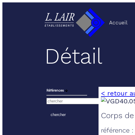
Accueil
Détail
Références
⬙
< retour a
Corps de
référence 