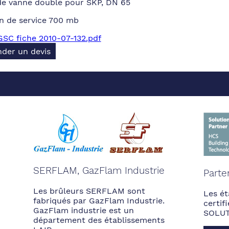
de vanne double pour SKP, DN 65
n de service 700 mb
SC fiche 2010-07-132.pdf
der un devis
SERFLAM, GazFlam Industrie
Parte
Les brûleurs SERFLAM sont
Les ét
fabriqués par GazFlam Industrie.
certi
GazFlam industrie est un
SOLUT
département des établissements