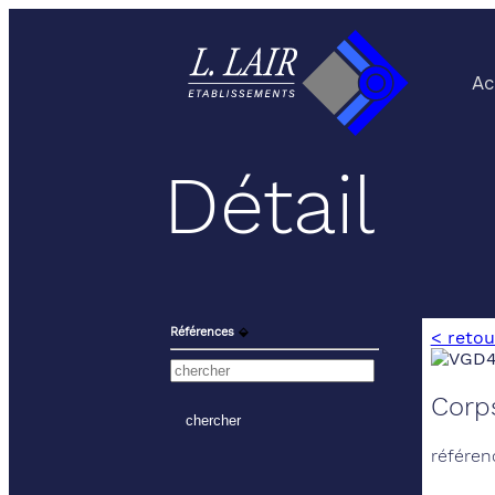
Ac
Détail
Références
⬙
< retou
Corp
référen