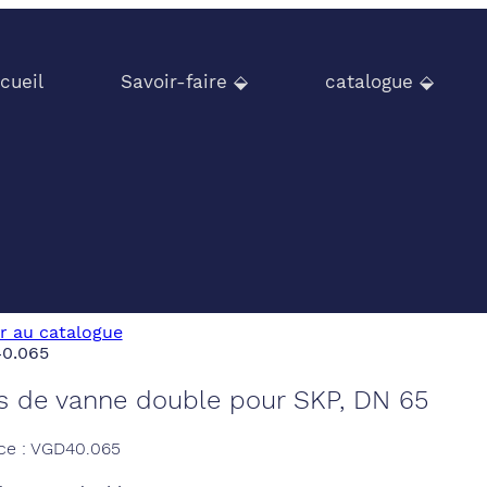
cueil
Savoir-faire ⬙
catalogue ⬙
r au catalogue
s de vanne double pour SKP, DN 65
ce : VGD40.065