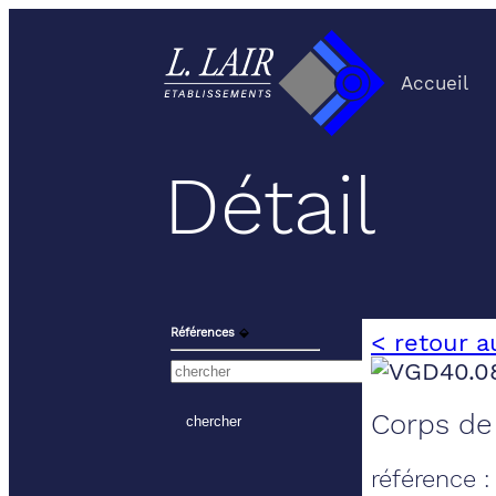
Accueil
Détail
Références
⬙
< retour a
Corps de
référence 