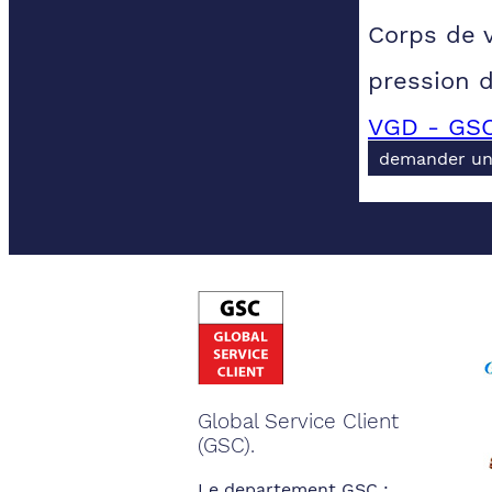
Corps de 
pression 
VGD - GSC
demander un
Global Service Client
(GSC).
Le departement GSC :