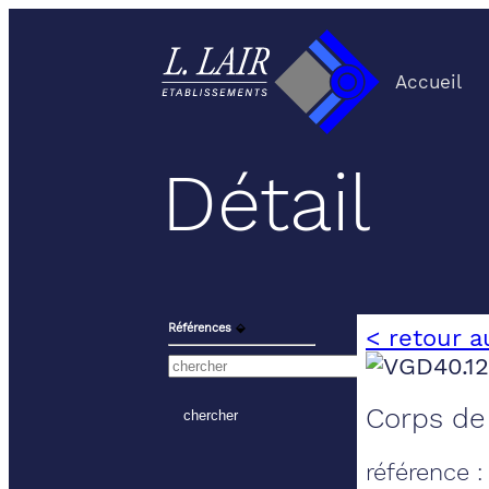
Accueil
Détail
Références
⬙
< retour a
Corps de
référence 