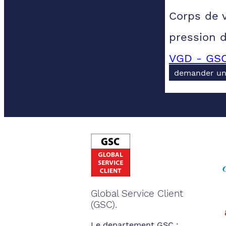
Corps de 
pression 
VGD - GSC
demander un
Global Service Client
(GSC).
Le departement GSC :