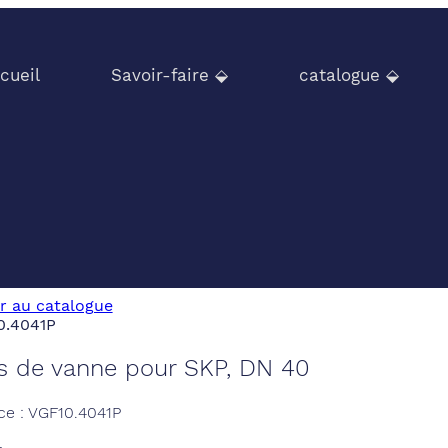
cueil
Savoir-faire ⬙
catalogue ⬙
r au catalogue
s de vanne pour SKP, DN 40
ce : VGF10.4041P