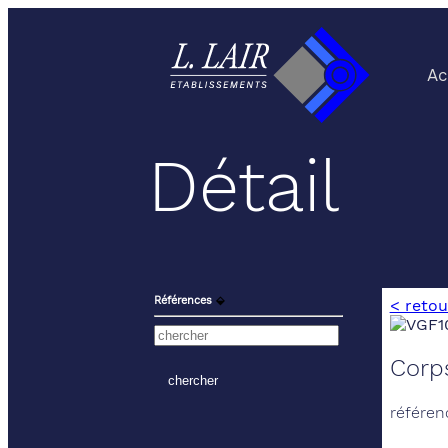
Ac
Détail
Références
⬙
< retou
Corp
référen