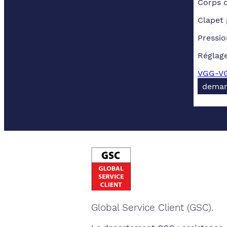
Corps 
Clapet 
Pressio
Réglage
VGG-VG
deman
Global Service Client (GSC).