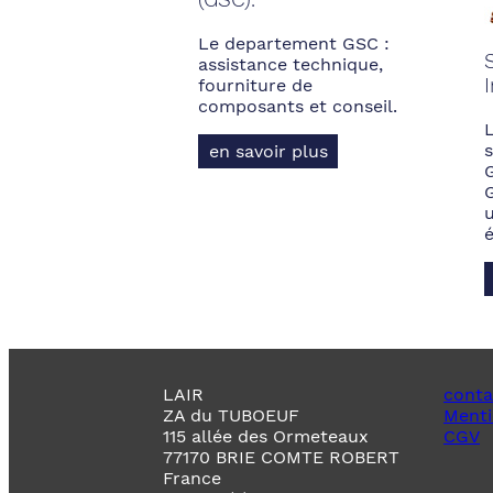
Le departement GSC :
assistance technique,
fourniture de
composants et conseil.
s
en savoir plus
LAIR
conta
ZA du TUBOEUF
Menti
115 allée des Ormeteaux
CGV
77170 BRIE COMTE ROBERT
France