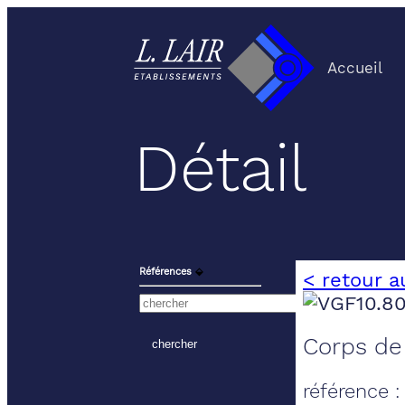
Accueil
Détail
Références
⬙
< retour a
Corps de
référence 