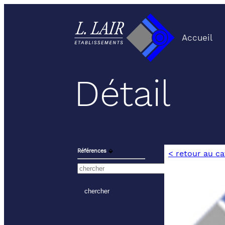
Accueil
Détail
Références
⬙
< retour au c